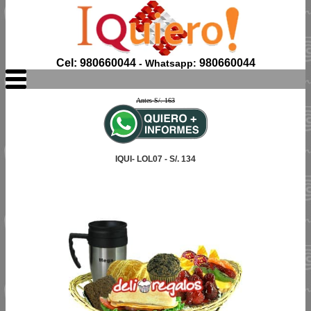
Cel: 980660044
980660044
- Whatsapp:
Antes S/. 163
IQUI- LOL07 - S/. 134