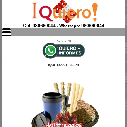
Cel: 980660044
980660044
- Whatsapp:
Antes S/. 90
IQUI- LOL01 - S/. 74