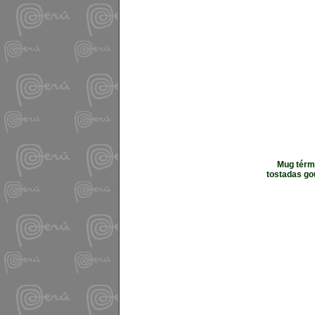
Mug térmi
tostadas go