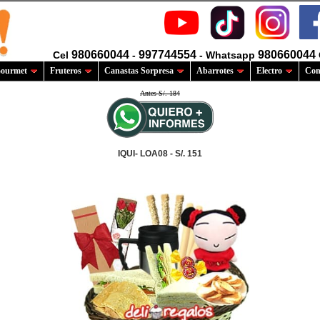
980660044
997744554
980660044
Cel
-
- Whatsapp
ourmet
Fruteros
Canastas Sorpresa
Abarrotes
Electro
Com
Antes S/. 184
IQUI- LOA08 - S/. 151