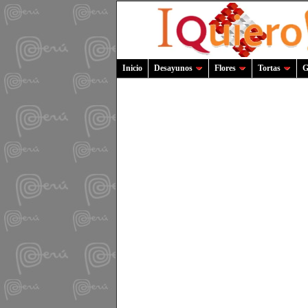
Inicio
Desayunos
Flores
Tortas
G