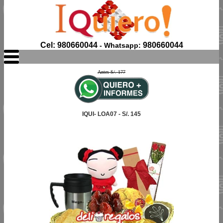
Cel: 980660044
980660044
- Whatsapp:
Antes S/. 177
IQUI- LOA07 - S/. 145