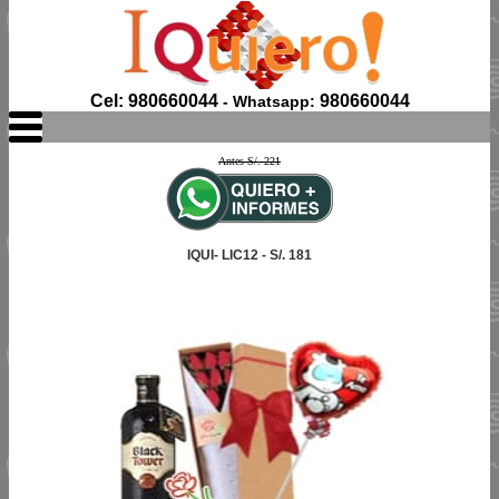
Cel: 980660044
980660044
- Whatsapp:
Antes S/. 221
IQUI- LIC12 - S/. 181