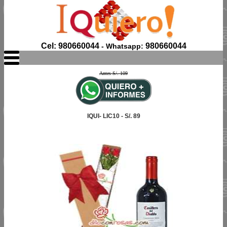
Cel: 980660044
980660044
- Whatsapp:
Antes S/. 109
IQUI- LIC10 - S/. 89