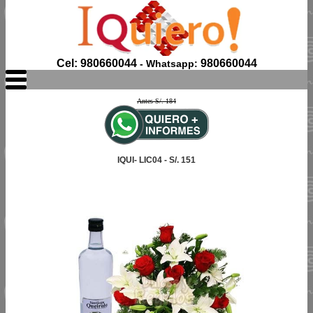
Cel: 980660044
980660044
- Whatsapp:
Antes S/. 184
IQUI- LIC04 - S/. 151