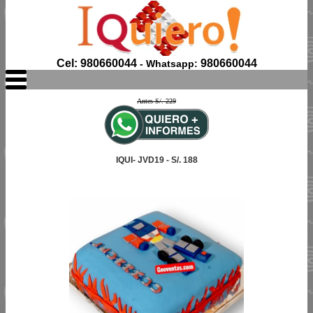
Cel: 980660044
980660044
- Whatsapp:
Antes S/. 229
IQUI- JVD19 - S/. 188