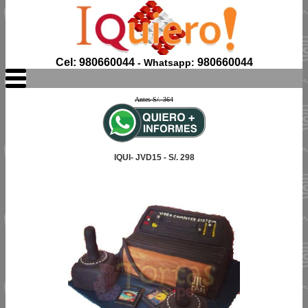
Cel: 980660044
980660044
- Whatsapp:
Antes S/. 364
IQUI- JVD15 - S/. 298