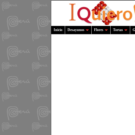
Inicio
Desayunos
Flores
Tortas
G