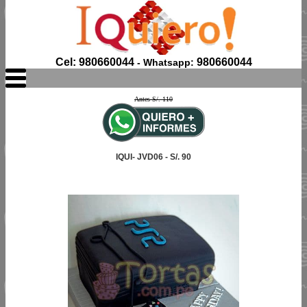
Cel: 980660044
980660044
- Whatsapp:
Antes S/. 110
IQUI- JVD06 - S/. 90