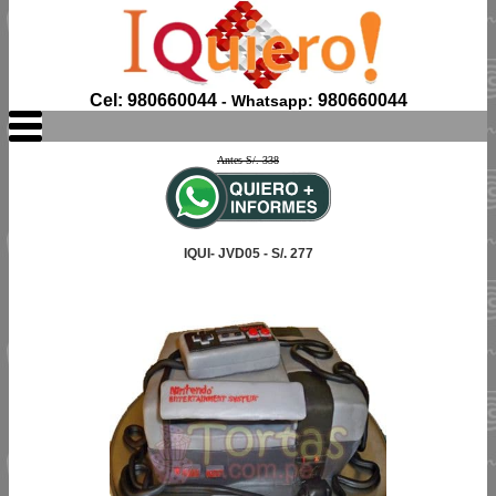
Cel: 980660044
980660044
- Whatsapp:
Antes S/. 338
IQUI- JVD05 - S/. 277