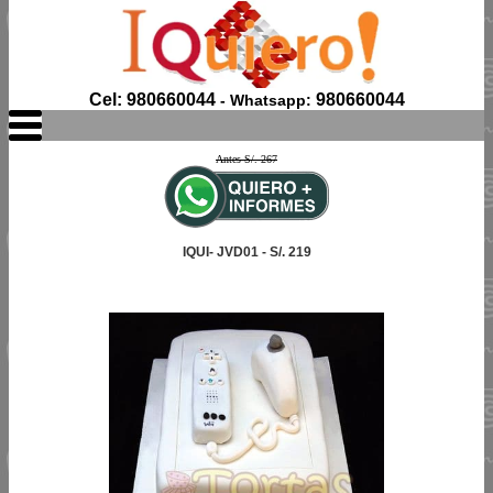
Cel: 980660044
980660044
- Whatsapp:
Antes S/. 267
IQUI- JVD01 - S/. 219