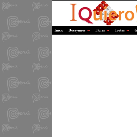
Inicio
Desayunos
Flores
Tortas
G