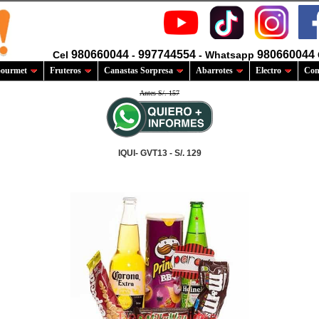
980660044
997744554
980660044
Cel
-
- Whatsapp
ourmet
Fruteros
Canastas Sorpresa
Abarrotes
Electro
Com
Antes S/. 157
IQUI- GVT13 - S/. 129