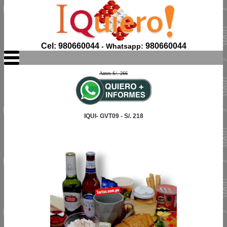
Cel: 980660044
980660044
- Whatsapp:
Antes S/. 266
IQUI- GVT09 - S/. 218