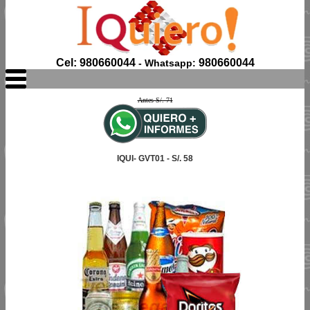
Cel: 980660044
980660044
- Whatsapp:
Antes S/. 71
IQUI- GVT01 - S/. 58