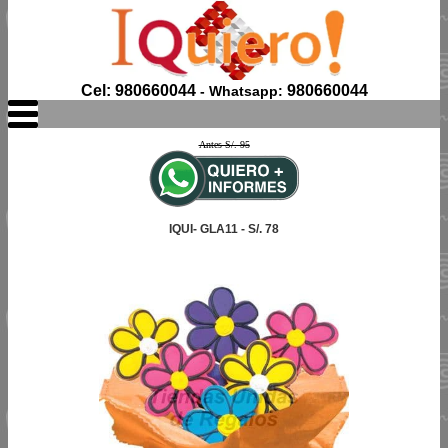
Cel: 980660044
980660044
- Whatsapp:
Antes S/. 95
IQUI- GLA11 - S/. 78