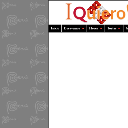
Inicio
Desayunos
Flores
Tortas
G