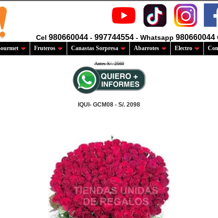
980660044
997744554
980660044
Cel
-
- Whatsapp
ourmet
Fruteros
Canastas Sorpresa
Abarrotes
Electro
Com
Antes S/. 2560
IQUI- GCM08 - S/. 2098