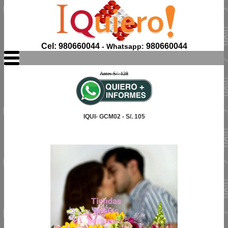
Cel: 980660044
980660044
- Whatsapp:
Antes S/. 128
IQUI- GCM02 - S/. 105