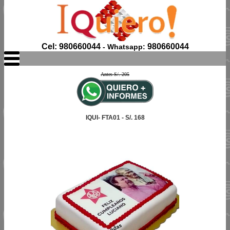
Cel: 980660044
980660044
- Whatsapp:
Antes S/. 205
IQUI- FTA01 - S/. 168