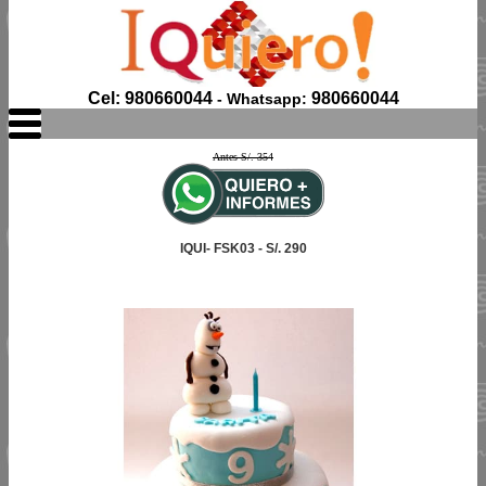
Cel: 980660044
980660044
- Whatsapp:
Antes S/. 354
IQUI- FSK03 - S/. 290