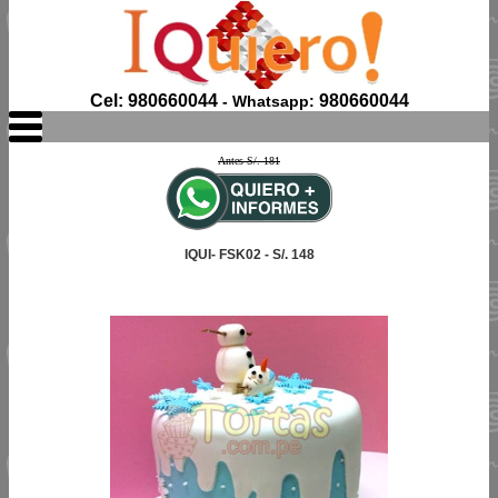
Cel: 980660044
980660044
- Whatsapp:
Antes S/. 181
IQUI- FSK02 - S/. 148