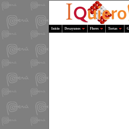
Inicio
Desayunos
Flores
Tortas
G