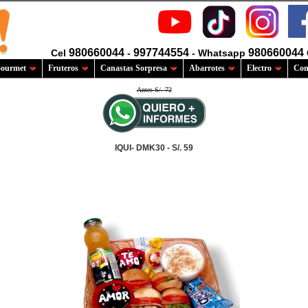
980660044
997744554
980660044
Cel
-
- Whatsapp
ourmet
Fruteros
Canastas Sorpresa
Abarrotes
Electro
Com
Antes S/. 72
IQUI- DMK30 - S/. 59