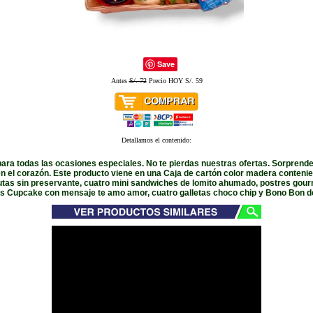
Save
Antes
S/. 72
Precio HOY S/. 59
Detallamos el contenido:
ra todas las ocasiones especiales. No te pierdas nuestras ofertas. Sorprende
en el corazón. Este producto viene en una Caja de cartón color madera conteni
utas sin preservante, cuatro mini sandwiches de lomito ahumado, postres gour
os Cupcake con mensaje te amo amor, cuatro galletas choco chip y Bono Bon de