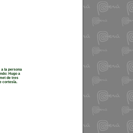
 a la persona
endo: Hugo a
met de tres
 cortesía.