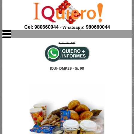
Cel: 980660044
980660044
- Whatsapp:
Antes S/. 120
IQUI- DMK29 - S/. 98