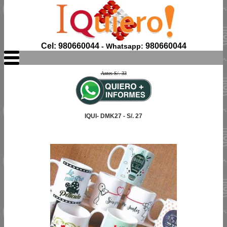
Cel: 980660044
980660044
- Whatsapp:
Antes S/. 33
IQUI- DMK27 - S/. 27