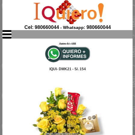
Cel: 980660044
980660044
- Whatsapp:
Antes S/. 188
IQUI- DMK21 - S/. 154