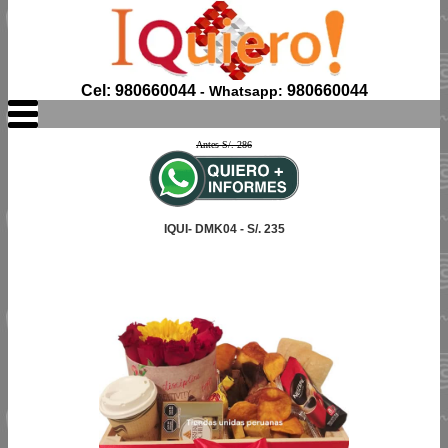
Cel: 980660044
980660044
- Whatsapp:
Antes S/. 286
IQUI- DMK04 - S/. 235