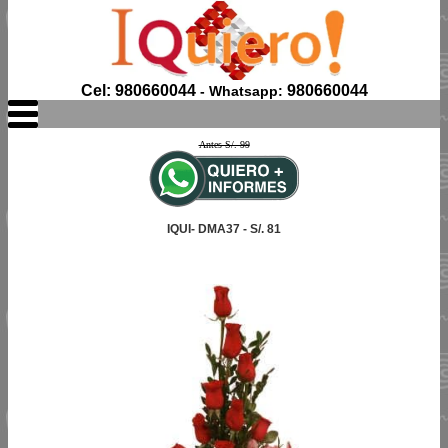
Cel: 980660044
980660044
- Whatsapp:
Antes S/. 99
IQUI- DMA37 - S/. 81