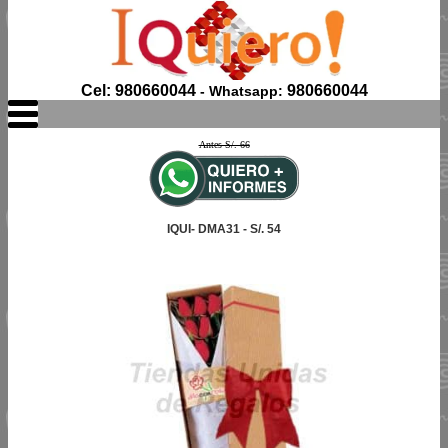
Cel: 980660044
980660044
- Whatsapp:
Antes S/. 66
IQUI- DMA31 - S/. 54