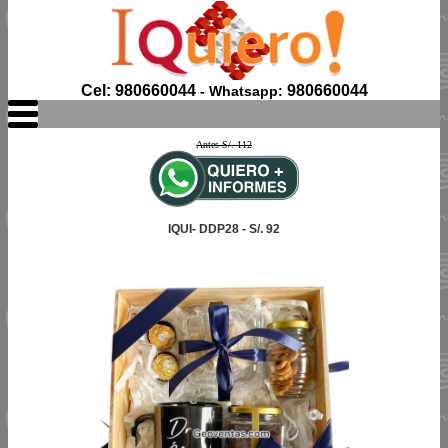
Cel: 980660044
980660044
- Whatsapp:
Antes S/. 112
IQUI- DDP28 - S/. 92