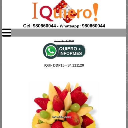
Cel: 980660044
980660044
- Whatsapp:
Antes S/. 147767
IQUI- DDP15 - S/. 121120