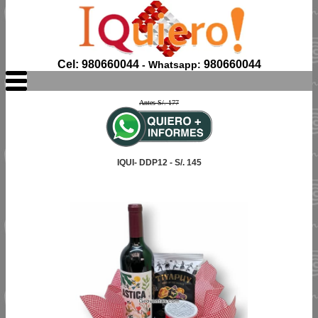
Cel: 980660044
980660044
- Whatsapp:
Antes S/. 177
IQUI- DDP12 - S/. 145