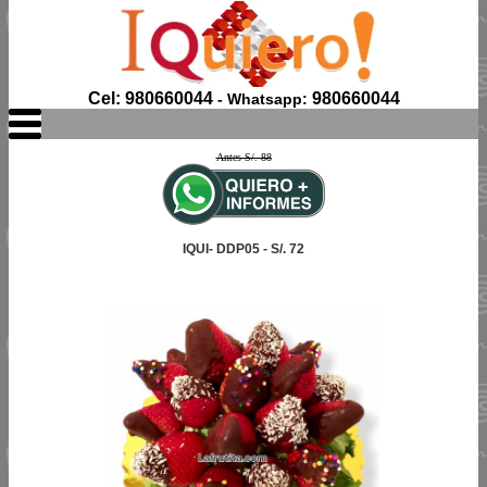
Cel: 980660044
980660044
- Whatsapp:
Antes S/. 88
IQUI- DDP05 - S/. 72