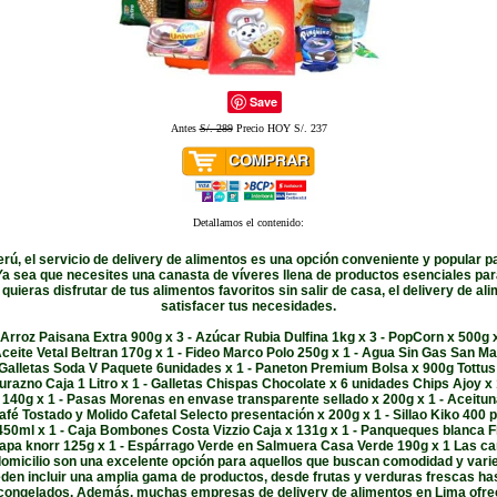
Save
Antes
S/. 289
Precio HOY S/. 237
Detallamos el contenido:
erú, el servicio de delivery de alimentos es una opción conveniente y popular 
a sea que necesites una canasta de víveres llena de productos esenciales par
uieras disfrutar de tus alimentos favoritos sin salir de casa, el delivery de a
satisfacer tus necesidades.
 Arroz Paisana Extra 900g x 3 - Azúcar Rubia Dulfina 1kg x 3 - PopCorn x 500g x 
eite Vetal Beltran 170g x 1 - Fideo Marco Polo 250g x 1 - Agua Sin Gas San Ma
 Galletas Soda V Paquete 6unidades x 1 - Paneton Premium Bolsa x 900g Tottus 
urazno Caja 1 Litro x 1 - Galletas Chispas Chocolate x 6 unidades Chips Ajoy x 
 140g x 1 - Pasas Morenas en envase transparente sellado x 200g x 1 - Aceitu
Café Tostado y Molido Cafetal Selecto presentación x 200g x 1 - Sillao Kiko 400 
 450ml x 1 - Caja Bombones Costa Vizzio Caja x 131g x 1 - Panqueques blanca Fl
apa knorr 125g x 1 - Espárrago Verde en Salmuera Casa Verde 190g x 1 Las c
domicilio son una excelente opción para aquellos que buscan comodidad y vari
den incluir una amplia gama de productos, desde frutas y verduras frescas ha
 congelados. Además, muchas empresas de delivery de alimentos en Lima ofrec