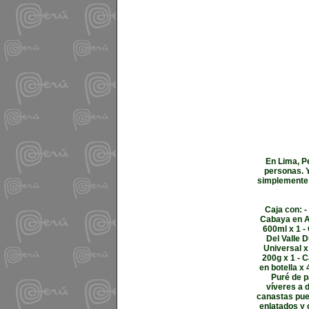
En Lima, P
personas. Y
simplemente q
Caja con: -
Cabaya en Ac
600ml x 1 -
Del Valle D
Universal x
200g x 1 - 
en botella x
Puré de p
víveres a 
canastas pue
enlatados y