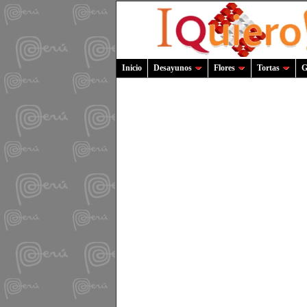
Inicio
Desayunos
Flores
Tortas
G