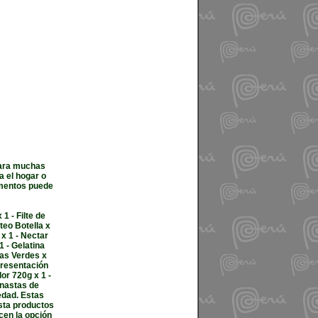
para muchas
a el hogar o
limentos puede
1 - Filte de
teo Botella x
x 1 - Nectar
1 - Gelatina
nas Verdes x
presentación
or 720g x 1 -
anastas de
edad. Estas
sta productos
en la opción