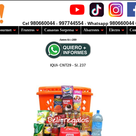
980660044
997744554
980660044
Cel
-
- Whatsapp
ourmet
Fruteros
Canastas Sorpresa
Abarrotes
Electro
Com
Antes S/. 289
IQUI- CNT29 - S/. 237