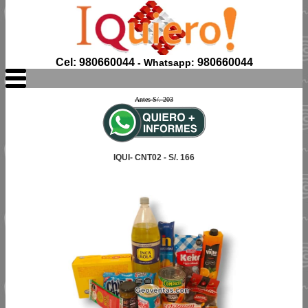
Cel: 980660044
980660044
- Whatsapp:
Antes S/. 203
IQUI- CNT02 - S/. 166