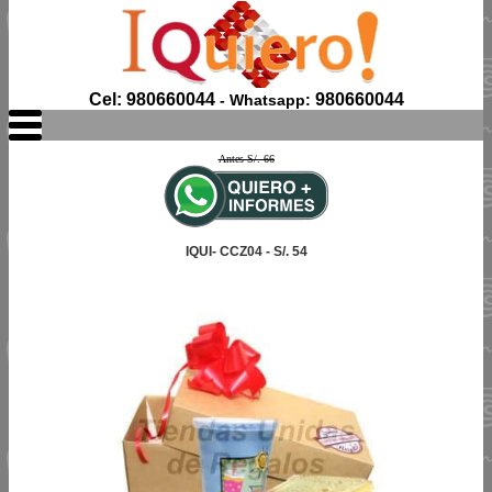
Cel: 980660044
980660044
- Whatsapp:
Antes S/. 66
IQUI- CCZ04 - S/. 54