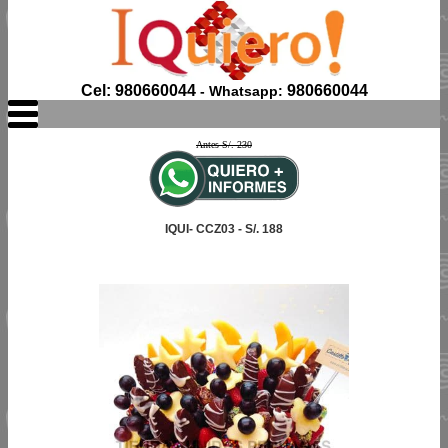
Cel: 980660044
980660044
- Whatsapp:
Antes S/. 230
IQUI- CCZ03 - S/. 188