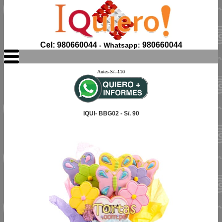
Cel: 980660044
980660044
- Whatsapp:
Antes S/. 110
IQUI- BBG02 - S/. 90