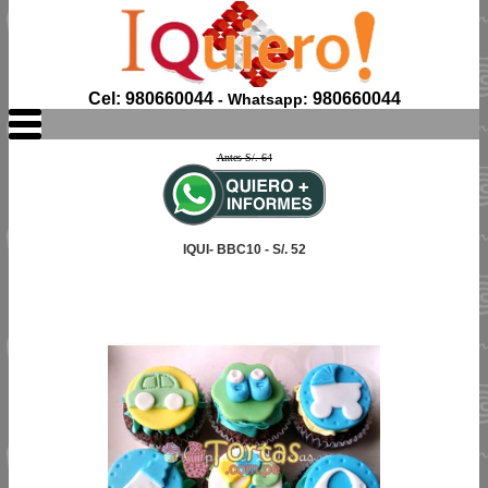
Cel: 980660044
980660044
- Whatsapp:
Antes S/. 64
IQUI- BBC10 - S/. 52