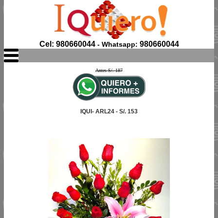
Cel: 980660044
980660044
- Whatsapp:
Antes S/. 187
IQUI- ARL24 - S/. 153