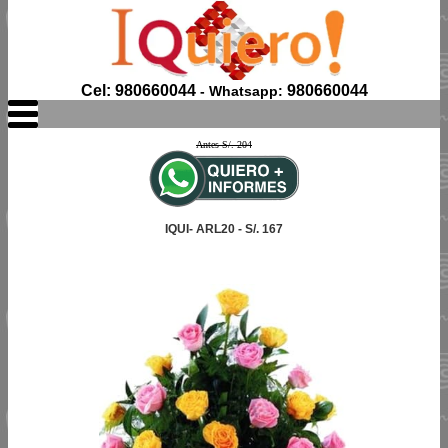
Cel: 980660044
980660044
- Whatsapp:
Antes S/. 204
IQUI- ARL20 - S/. 167