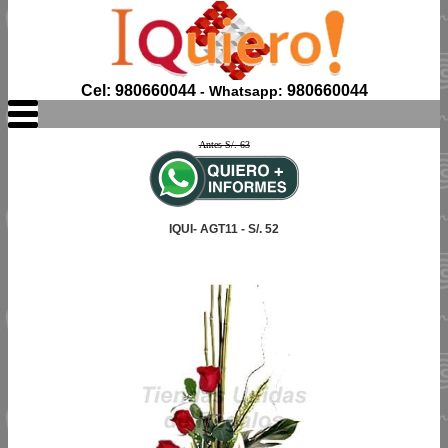
Cel: 980660044
980660044
- Whatsapp:
Antes S/. 63
IQUI- AGT11 - S/. 52