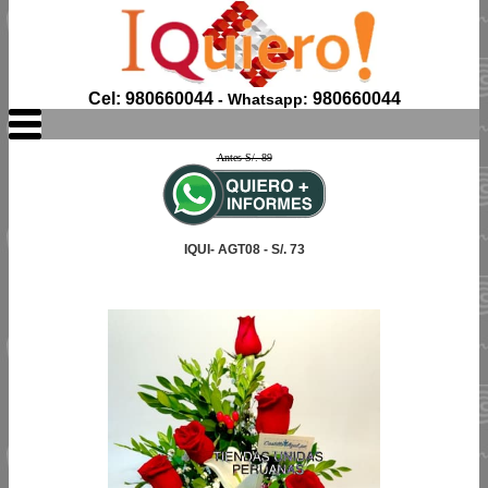
Cel: 980660044
980660044
- Whatsapp:
Antes S/. 89
IQUI- AGT08 - S/. 73