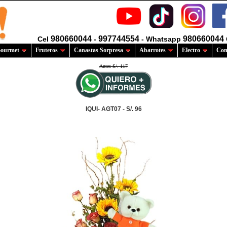
980660044
997744554
980660044
Cel
-
- Whatsapp
ourmet
Fruteros
Canastas Sorpresa
Abarrotes
Electro
Com
Antes S/. 117
IQUI- AGT07 - S/. 96