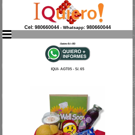
Cel: 980660044
980660044
- Whatsapp:
Antes S/. 80
IQUI- AGT05 - S/. 65