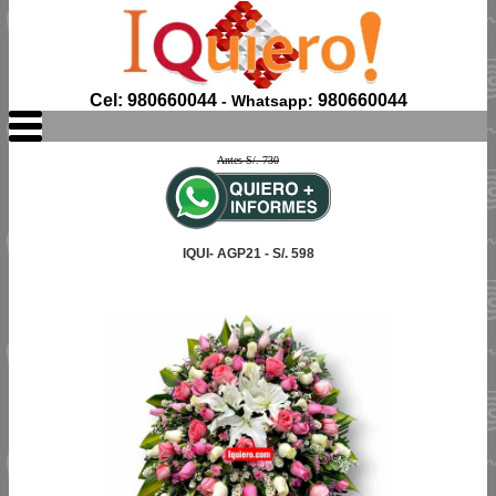
Cel: 980660044
980660044
- Whatsapp:
Antes S/. 730
IQUI- AGP21 - S/. 598