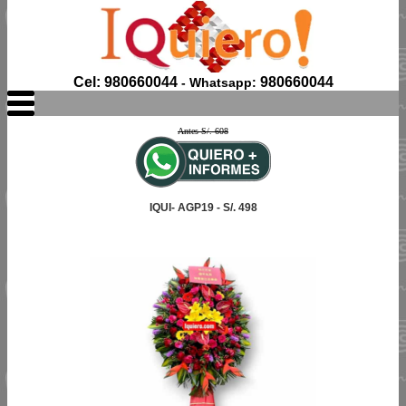
Cel: 980660044
980660044
- Whatsapp:
Antes S/. 608
IQUI- AGP19 - S/. 498