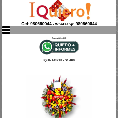
Cel: 980660044
980660044
- Whatsapp:
Antes S/. 488
IQUI- AGP18 - S/. 400