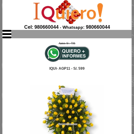
Cel: 980660044
980660044
- Whatsapp:
Antes S/. 731
IQUI- AGP11 - S/. 599