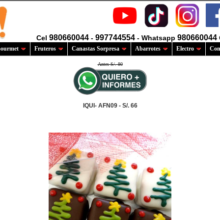
980660044
997744554
980660044
Cel
-
- Whatsapp
ourmet
Fruteros
Canastas Sorpresa
Abarrotes
Electro
Com
Antes S/. 80
IQUI- AFN09 - S/. 66